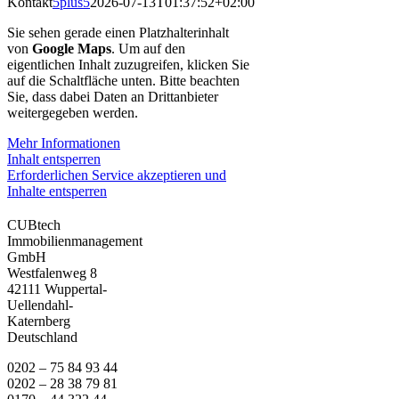
Kontakt
5plus5
2026-07-13T01:37:52+02:00
Sie sehen gerade einen Platzhalterinhalt
von
Google Maps
. Um auf den
eigentlichen Inhalt zuzugreifen, klicken Sie
auf die Schaltfläche unten. Bitte beachten
Sie, dass dabei Daten an Drittanbieter
weitergegeben werden.
Mehr Informationen
Inhalt entsperren
Erforderlichen Service akzeptieren und
Inhalte entsperren
CUBtech
Immobilienmanagement
GmbH
Westfalenweg 8
42111 Wuppertal-
Uellendahl-
Katernberg
Deutschland
0202 – 75 84 93 44
0202 – 28 38 79 81