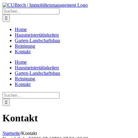
Zum
Inhalt
Suche
springen
nach:
Home
Hausmeistertätigkeiten
Garten-Landschaftsbau
Reinigung
Kontakt
Home
Hausmeistertätigkeiten
Garten-Landschaftsbau
Reinigung
Kontakt
Suche
nach:
Kontakt
Startseite
/
Kontakt